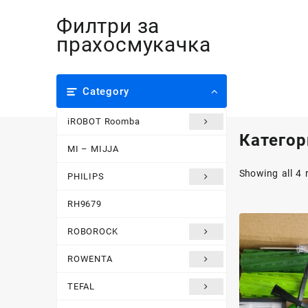
Skip
Филтри за
to
content
прахосмукачка
Category
iROBOT Roomba
Категор
MI – MIJJA
Showing all 4 
PHILIPS
RH9679
ROBOROCK
ROWENTA
TEFAL