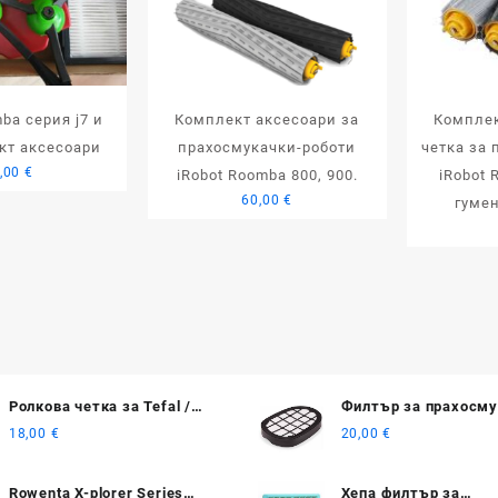
ba серия j7 и
Комплект аксесоари за
Комплек
кт аксесоари
прахосмукачки-роботи
четка за 
,00
€
iRobot Roomba 800, 900.
iRobot 
60,00
€
гуме
Ролкова четка за Tefal /
Филтър за прахосму
Rowenta Explorer/ X-plorer 20
Philips SpeedPro Max 
18,00
€
20,00
€
40 50
Aqua
Rowenta X-plorer Series
Хепа филтър за