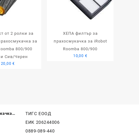
т от 2 ролки за
ХЕПА филтър за
прахосмукачка за
прахосмукачка за iRobot
Roomba 800/900
Roomba 800/900
10,00
€
ни Сив/Черен
20,00
€
качка
ТИГС ЕООД
Stick,
ЕИК 206244006
0889-089-440