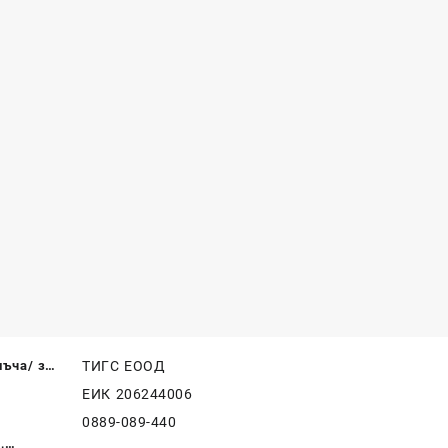
лъча/ за
ТИГС ЕООД
ЕИК 206244006
0889-089-440
,