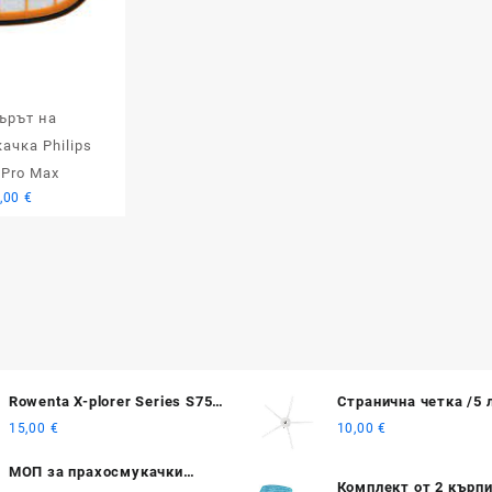
ърът на
ачка Philips
Pro Max
,00
€
Rowenta X-plorer Series S75s
Странична четка /5 
/ S75s+ ъглова четка 2 бр.
Roborock S7 – серия
15,00
€
10,00
€
МОП за прахосмукачки
Комплект от 2 кърпи