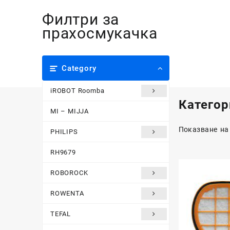
Skip
Филтри за
to
content
прахосмукачка
Category
iROBOT Roomba
Категор
MI – MIJJA
Показване на
PHILIPS
RH9679
ROBOROCK
ROWENTA
TEFAL