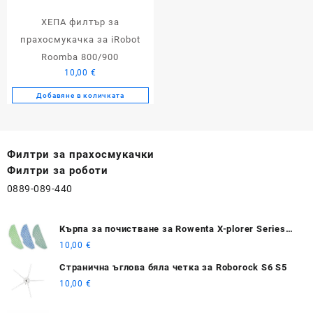
ХЕПА филтър за
прахосмукачка за iRobot
Roomba 800/900
10,00
€
Добавяне в количката
Филтри за прахосмукачки
Филтри за роботи
0889-089-440
Кърпа за почистване за Rowenta X-plorer Series
S75s/ S75s+
10,00
€
Странична ъглова бяла четка за Roborock S6 S5
10,00
€