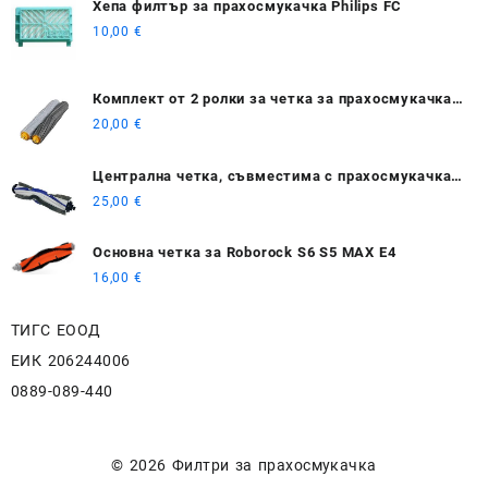
Хепа филтър за прахосмукачка Philips FC
10,00
€
Комплект от 2 ролки за четка за прахосмукачка
за iRobot Roomba 800/900 гумени Сив/Черен
20,00
€
Централна четка, съвместима с прахосмукачка
Rowenta Tefal Explorer Serie 60 / RG7447 / RG7455
25,00
€
/ RG7447WH / RG7455WH
Основна четка за Roborock S6 S5 MAX E4
16,00
€
ТИГС ЕООД
ЕИК 206244006
0889-089-440
© 2026
Филтри за прахосмукачка