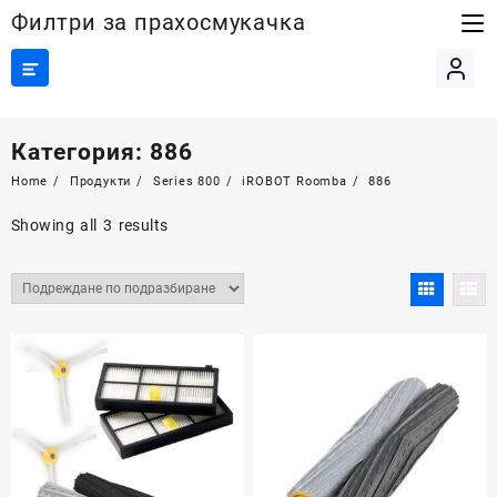
Skip
Филтри за прахосмукачка
to
content
Категория:
886
Home
Продукти
Series 800
iROBOT Roomba
886
Showing all 3 results