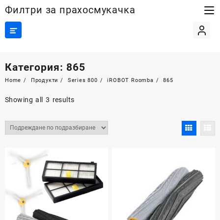
Skip
Филтри за прахосмукачка
to
content
Категория:
865
Home
Продукти
Series 800
iROBOT Roomba
865
Showing all 3 results