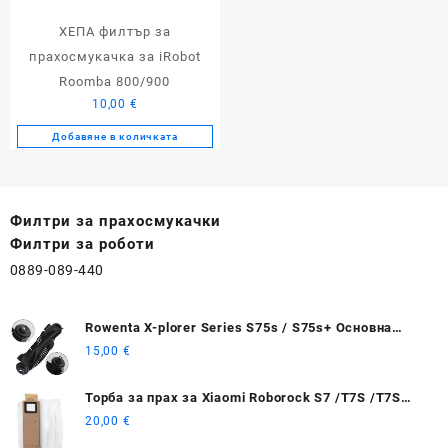
ХЕПА филтър за
прахосмукачка за iRobot
Roomba 800/900
10,00
€
Добавяне в количката
Филтри за прахосмукачки
Филтри за роботи
0889-089-440
Rowenta X-plorer Series S75s / S75s+ Основна
четка
15,00
€
Торбa за прах за Xiaomi Roborock S7 /T7S /T7S
plus
20,00
€