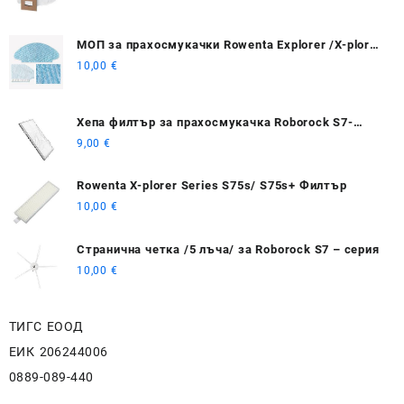
МОП за прахосмукачки Rowenta Explorer /X-plorer
20 40 50 75 Smart Force isweep X3
10,00
€
Хепа филтър за прахосмукачка Roborock S7-
серия
9,00
€
Rowenta X-plorer Series S75s/ S75s+ Филтър
10,00
€
Странична четка /5 лъча/ за Roborock S7 – серия
10,00
€
ТИГС ЕООД
ЕИК 206244006
0889-089-440