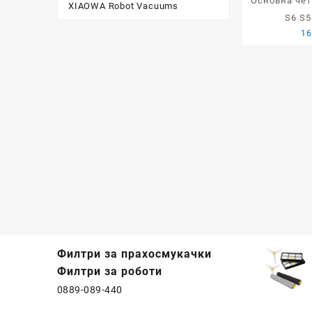
Основна чет
XIAOWA Robot Vacuums
S6 S5
16
Филтри за прахосмукачки
Филтри за роботи
0889-089-440