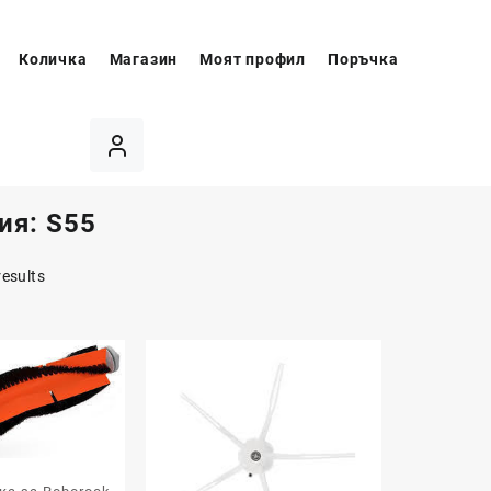
Количка
Магазин
Моят профил
Поръчка
ия:
S55
results