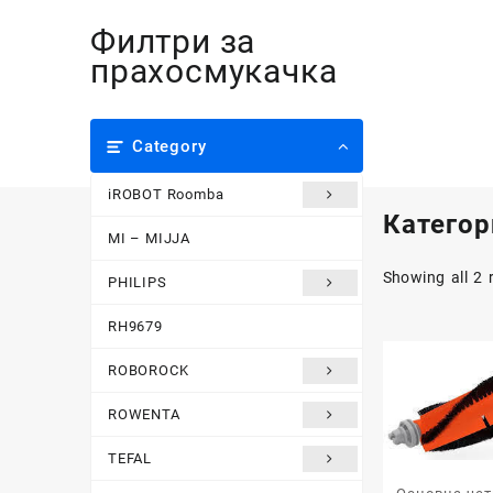
Skip
Филтри за
to
content
прахосмукачка
Category
iROBOT Roomba
Категор
MI – MIJJA
Showing all 2 
PHILIPS
RH9679
ROBOROCK
ROWENTA
TEFAL