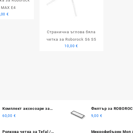
ка за Roborock
 MAX E4
,00
€
Странична ъглова бяла
четка за Roborock S6 S5
10,00
€
Комплект аксесоари за
Филтър за ROBORO
прахосмукачки-роботи
VACUUM CLEANER S4
60,00
€
9,00
€
iRobot Roomba 800, 900.
S6
Ролкова четка за Tefal /
Микрофибърен Моп 