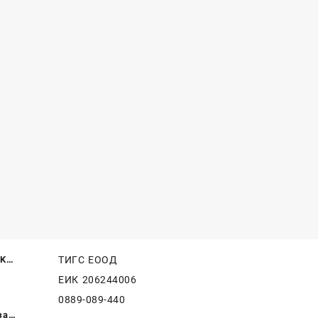
CK
ТИГС ЕООД
/ S5/
ЕИК 206244006
0889-089-440
за