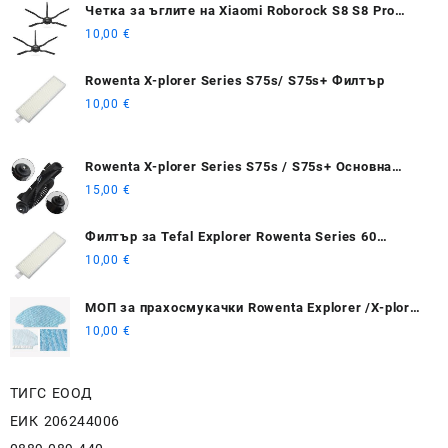
Четка за ъглите на Xiaomi Roborock S8 S8 Pro
Ultra S8+ 2 бр - черна
10,00
€
Rowenta X-plorer Series S75s/ S75s+ Филтър
10,00
€
Rowenta X-plorer Series S75s / S75s+ Основна
четка
15,00
€
Филтър за Tefal Explorer Rowenta Series 60
RG7447 / RG7455
10,00
€
МОП за прахосмукачки Rowenta Explorer /X-plorer
20 40 50 75 Smart Force isweep X3
10,00
€
ТИГС ЕООД
ЕИК 206244006