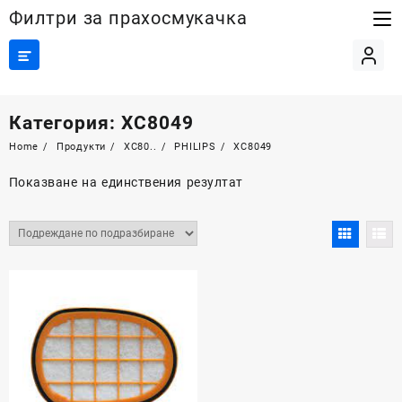
Skip
Филтри за прахосмукачка
to
content
Категория:
XC8049
Home
Продукти
XC80..
PHILIPS
XC8049
Показване на единствения резултат