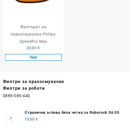
Филтърът на
прахосмукачка Philips
SpeedPro Max
20,00
€
Още
Филтри за прахосмукачки
Филтри за роботи
0889-089-440
Странична ъглова бяла четка за Roborock S6 S5
10,00
€