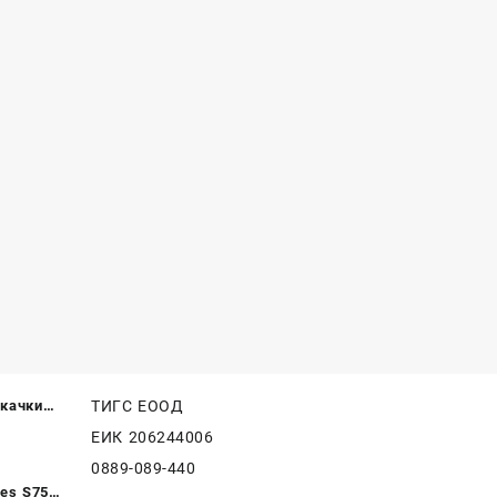
качки
ТИГС ЕООД
254/
ЕИК 206244006
0889-089-440
ies S75s