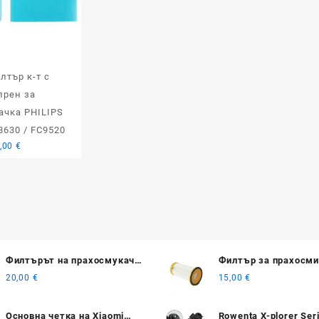
лтър к-т с
прен за
ачка PHILIPS
8630 / FC9520
,00
€
Филтърът на прахосмукачка
Филтър за прахосми
Philips SpeedPro Max
PHILIPS FC8250/ FC8
20,00
€
15,00
€
FC8256/ FC8272
Основна четка на Xiaomi
Rowenta X-plorer Ser