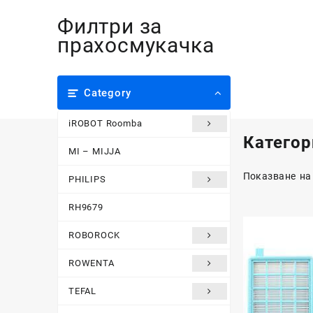
Skip
Филтри за
to
content
прахосмукачка
Category
iROBOT Roomba
Категор
MI – MIJJA
Показване на
PHILIPS
RH9679
ROBOROCK
ROWENTA
TEFAL