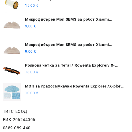
FC8254/ FC8256/ FC8272
15,00
€
Микрофибърен Моп SEMS за робот Xiaomi
Roborock S6 S5
9,00
€
Микрофибърен Моп SEMS за робот Xiaomi
Roborock S6 S5
9,00
€
Ролкова четка за Tefal / Rowenta Explorer/ X-
plorer 20 40 50
18,00
€
МОП за прахосмукачки Rowenta Explorer /X-plorer
20 40 50 75 Smart Force isweep X3
10,00
€
ТИГС ЕООД
ЕИК 206244006
0889-089-440