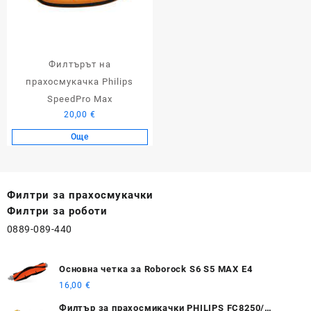
Филтърът на
прахосмукачка Philips
SpeedPro Max
20,00
€
Още
Филтри за прахосмукачки
Филтри за роботи
0889-089-440
Основна четка за Roborock S6 S5 MAX E4
16,00
€
Филтър за прахосмикачки PHILIPS FC8250/