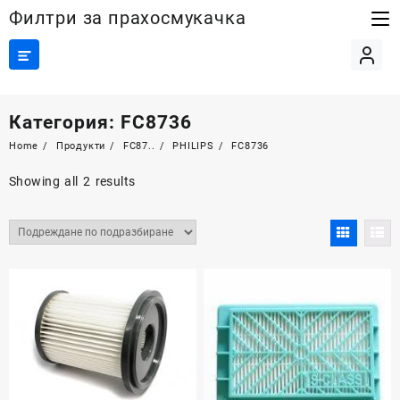
Skip
Филтри за прахосмукачка
to
content
Категория:
FC8736
Home
Продукти
FC87..
PHILIPS
FC8736
Showing all 2 results