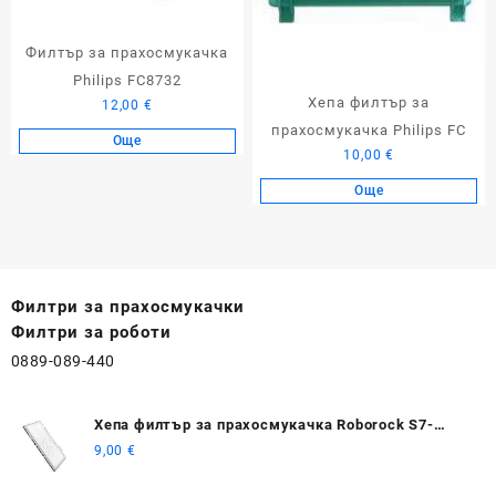
Филтър за прахосмукачка
Philips FC8732
Хепа филтър за
12,00
€
прахосмукачка Philips FC
Още
10,00
€
Още
Филтри за прахосмукачки
Филтри за роботи
0889-089-440
Хепа филтър за прахосмукачка Roborock S7-
серия
9,00
€