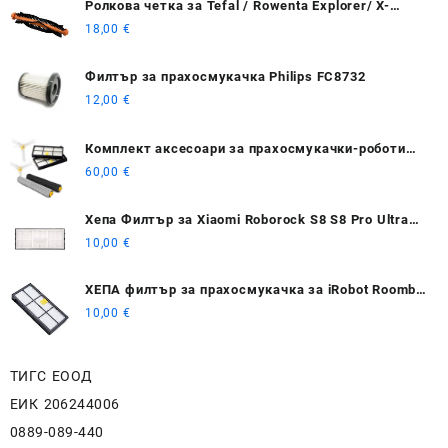
Ролкова четка за Tefal / Rowenta Explorer/ X-
plorer 20 40 50
18,00
€
Филтър за прахосмукачка Philips FC8732
12,00
€
Комплект аксесоари за прахосмукачки-роботи
iRobot Roomba 800, 900.
60,00
€
Хепа Филтър за Xiaomi Roborock S8 S8 Pro Ultra
S8+
10,00
€
ХЕПА филтър за прахосмукачка за iRobot Roomba
800/900
10,00
€
ТИГС ЕООД
ЕИК 206244006
0889-089-440