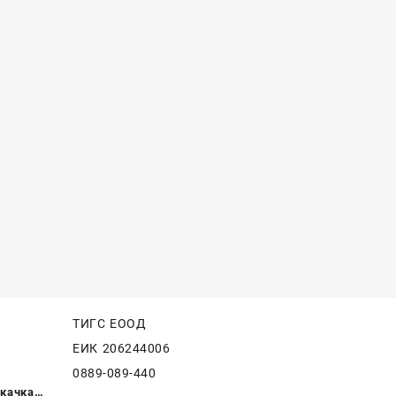
ТИГС ЕООД
nta
ЕИК 206244006
 40 50 75
0889-089-440
X3
качка