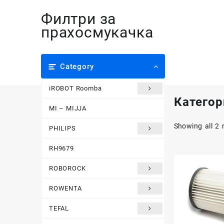
Skip
Филтри за
to
content
прахосмукачка
Category
iROBOT Roomba
Категор
MI – MIJJA
Showing all 2 
PHILIPS
RH9679
ROBOROCK
ROWENTA
TEFAL