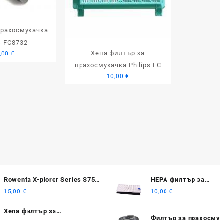
прахосмукачка
s FC8732
Хепа филтър за
,00
€
прахосмукачка Philips FC
10,00
€
Rowenta X-plorer Series S75s
HEPA филтър за
/ S75s+ ъглова четка 2 бр.
прахосмукачки Rowe
15,00
€
10,00
€
Explorer /X-plorer 20
Smart Force isweep 
Хепа филтър за
Филтър за прахосму