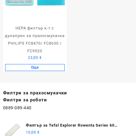
HEPA филтър к-т с
дунапрен за прахосмукачка
PHILIPS FC8470/ FC8630 /
FC9520
23,00
€
Още
Филтри за прахосмукачки
Филтри за роботи
0889-089-440
Филтър за Tefal Explorer Rowenta Series 60
RG7447 / RG7455
10,00
€