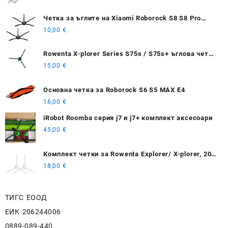
Четка за ъглите на Xiaomi Roborock S8 S8 Pro
Ultra S8+ 2 бр - черна
10,00
€
Rowenta X-plorer Series S75s / S75s+ ъглова четка
2 бр.
15,00
€
Основна четка за Roborock S6 S5 MAX E4
16,00
€
iRobot Roomba серия j7 и j7+ комплект аксесоари
45,00
€
Комплект четки за Rowenta Explorer/ X-plorer, 20,
40, 50, 75 Smart Force isweep
18,00
€
ТИГС ЕООД
ЕИК 206244006
0889-089-440