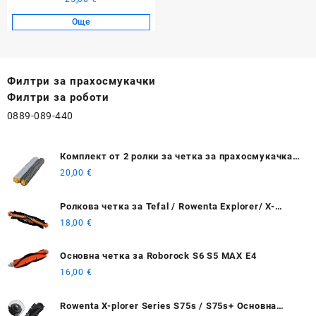
Още
Филтри за прахосмукачки
Филтри за роботи
0889-089-440
Комплект от 2 ролки за четка за прахосмукачка
за iRobot Roomba 800/900 гумени Сив/Черен
20,00
€
Ролкова четка за Tefal / Rowenta Explorer/ X-
plorer 20 40 50
18,00
€
Основна четка за Roborock S6 S5 MAX E4
16,00
€
Rowenta X-plorer Series S75s / S75s+ Основна