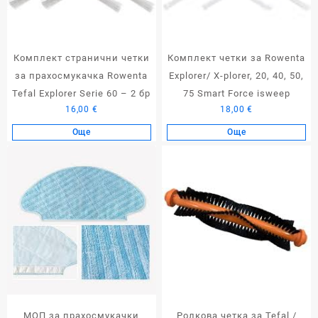
Комплект странични четки
Комплект четки за Rowenta
за прахосмукачка Rowenta
Explorer/ X-plorer, 20, 40, 50,
Tefal Explorer Serie 60 – 2 бр
75 Smart Force isweep
16,00
€
18,00
€
Още
Още
МОП за прахосмукачки
Ролкова четка за Tefal /