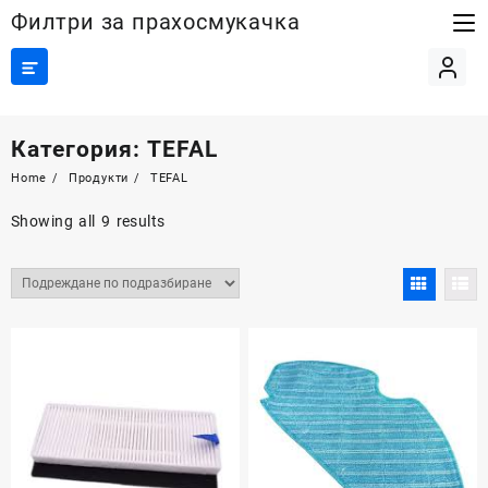
Skip
Филтри за прахосмукачка
to
content
Категория:
TEFAL
Home
Продукти
TEFAL
Showing all 9 results