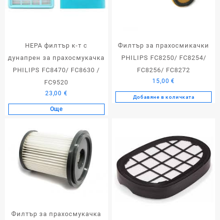
HEPA филтър к-т с
Филтър за прахосмикачки
дунапрен за прахосмукачка
PHILIPS FC8250/ FC8254/
PHILIPS FC8470/ FC8630 /
FC8256/ FC8272
15,00
€
FC9520
23,00
€
Добавяне в количката
Още
Филтър за прахосмукачка