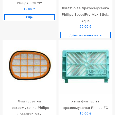
Philips FC8732
Филтър за прахосмукачка
12,00
€
Philips SpeedPro Max Stick,
Още
Aqua
20,00
€
Добавяне в количката
Филтърът на
Хепа филтър за
прахосмукачка Philips
прахосмукачка Philips FC
10,00
€
SpeedPro Max