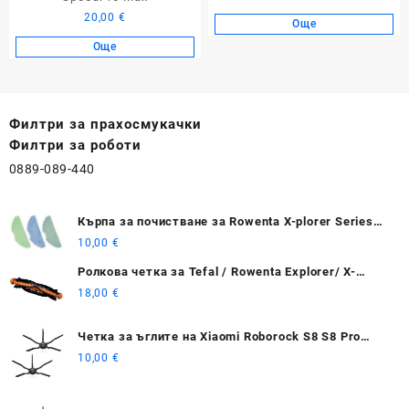
20,00
€
Още
Още
Филтри за прахосмукачки
Филтри за роботи
0889-089-440
Кърпа за почистване за Rowenta X-plorer Series
S75s/ S75s+
10,00
€
Ролкова четка за Tefal / Rowenta Explorer/ X-
plorer 20 40 50
18,00
€
Четка за ъглите на Xiaomi Roborock S8 S8 Pro
Ultra S8+ 2 бр - черна
10,00
€