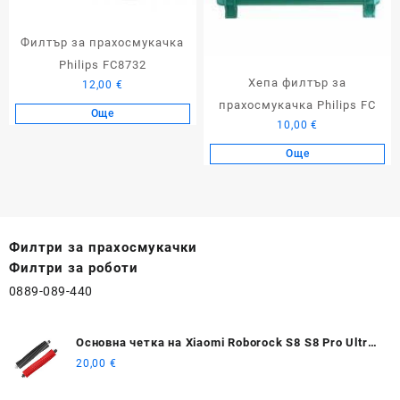
Филтър за прахосмукачка
Philips FC8732
Хепа филтър за
12,00
€
прахосмукачка Philips FC
Още
10,00
€
Още
Филтри за прахосмукачки
Филтри за роботи
0889-089-440
Основна четка на Xiaomi Roborock S8 S8 Pro Ultra
S8+
20,00
€