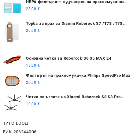
HEPA филтър к-т с дунапрен за прахосмукачка
PHILIPS FC8470/ FC8630 / FC9520
23,00
€
Торбa за прах за Xiaomi Roborock S7 /T7S /T7S
plus
20,00
€
Основна четка за Roborock S6 S5 MAX E4
16,00
€
Филтърът на прахосмукачка Philips SpeedPro Max
20,00
€
Четка за ъглите на Xiaomi Roborock S8 S8 Pro
Ultra S8+ 2 бр - черна
10,00
€
ТИГС ЕООД
ЕИК 206244006