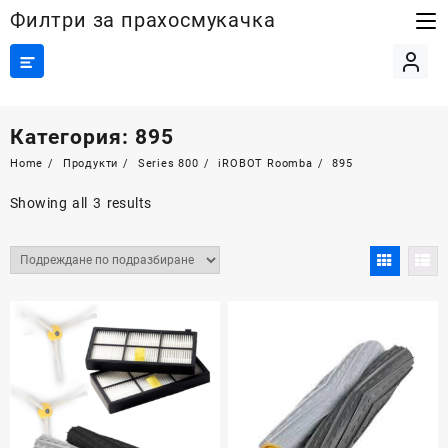
Skip
Филтри за прахосмукачка
to
content
Категория:
895
Home
Продукти
Series 800
iROBOT Roomba
895
Showing all 3 results