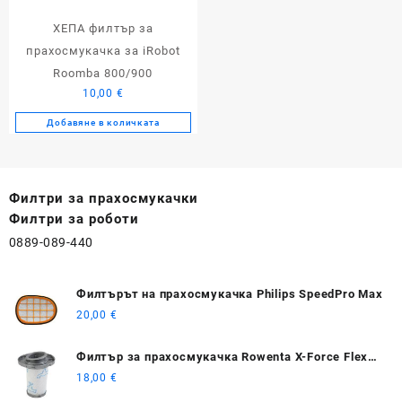
ХЕПА филтър за
прахосмукачка за iRobot
Roomba 800/900
10,00
€
Добавяне в количката
Филтри за прахосмукачки
Филтри за роботи
0889-089-440
Филтърът на прахосмукачка Philips SpeedPro Max
20,00
€
Филтър за прахосмукачка Rowenta X-Force Flex
RH9611/ RH9637 /38 / 39
18,00
€