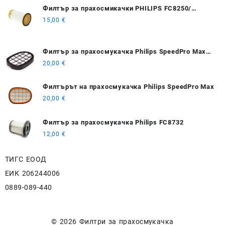
Филтър за прахосмикачки PHILIPS FC8250/
FC8254/ FC8256/ FC8272
15,00
€
Филтър за прахосмукачка Philips SpeedPro Max
Stick, Aqua
20,00
€
Филтърът на прахосмукачка Philips SpeedPro Max
20,00
€
Филтър за прахосмукачка Philips FC8732
12,00
€
ТИГС ЕООД
ЕИК 206244006
0889-089-440
© 2026
Филтри за прахосмукачка