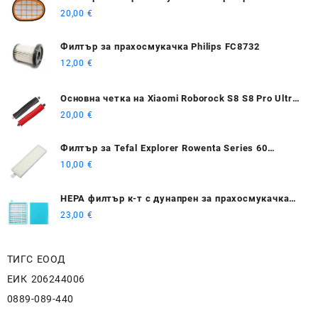
20,00
€
Филтър за прахосмукачка Philips FC8732
12,00
€
Основна четка на Xiaomi Roborock S8 S8 Pro Ultra
S8+
20,00
€
Филтър за Tefal Explorer Rowenta Series 60
RG7447 / RG7455
10,00
€
HEPA филтър к-т с дунапрен за прахосмукачка
PHILIPS FC8470/ FC8630 / FC9520
23,00
€
ТИГС ЕООД
ЕИК 206244006
0889-089-440