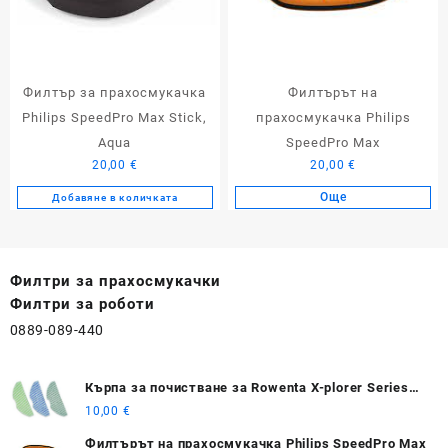
Филтър за прахосмукачка
Филтърът на
Philips SpeedPro Max Stick,
прахосмукачка Philips
Aqua
SpeedPro Max
20,00
€
20,00
€
Още
Добавяне в количката
Филтри за прахосмукачки
Филтри за роботи
0889-089-440
Кърпа за почистване за Rowenta X-plorer Series
S75s/ S75s+
10,00
€
Филтърът на прахосмукачка Philips SpeedPro Max