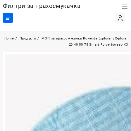
Skip
Филтри за прахосмукачка
to
content
Home
Продукти
МОП за прахосмукачки Rowenta Explorer /X-plorer
20 40 50 75 Smart Force isweep X3