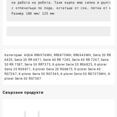
на работа на робота. Тази кърпа има силна и дълготра
40
с отпечатъци по пода, остатъци от сок, петна от мас
50
Размер 180 мм/ 125 мм
75
Smart
Force
isweep
X3
Категории:
AQUA RR6976WH
,
RR6875WH
,
RR6943WH
,
Serie 20 RR
6825
,
Serie 20 RR 6871
,
Serie 40 RR 7245
,
Serie 40 RR 7267
,
Serie
50 RR 7387
,
Serie 50 RR7375
,
X-plorer Serie 20 RG6825
,
X-plorer
Serie 20 RG6871
,
X-plorer Serie 20 RG6875
,
X-plorer Serie 40
RG7267
,
X-plorer Serie 50 RG7365
,
X-plorer Serie 50 RG7375WH
,
X-
plorer Serie 50 RG7387
Свързани продукти