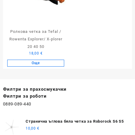
Ролкова четка за Tefal /
Rowenta Explorer/ X-plorer
20 40 50
18,00
€
Още
Филтри за прахосмукачки
Филтри за роботи
0889-089-440
Странична ъглова бяла четка за Roborock S6 S5
10,00
€