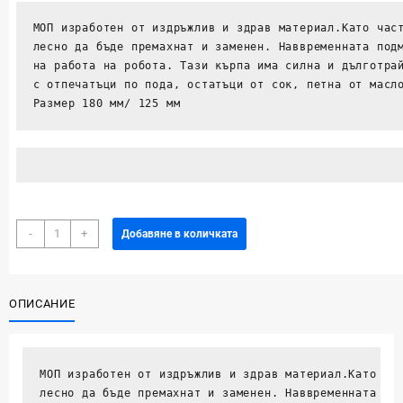
МОП изработен от издръжлив и здрав материал.Като част
лесно да бъде премахнат и заменен. Наввременната подм
на работа на робота. Тази кърпа има силна и дълготрай
с отпечатъци по пода, остатъци от сок, петна от масл
Размер 180 мм/ 125 мм
количество
-
+
Добавяне в количката
за
МОП
за
ОПИСАНИЕ
прахосмукачки
Rowenta
Explorer
/X-
МОП изработен от издръжлив и здрав материал.Като час
plorer
лесно да бъде премахнат и заменен. Наввременната под
20