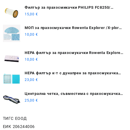
Филтър за прахосмикачки PHILIPS FC8250/
FC8254/ FC8256/ FC8272
15,00
€
МОП за прахосмукачки Rowenta Explorer /X-plorer
20 40 50 75 Smart Force isweep X3
10,00
€
HEPA филтър за прахосмукачки Rowenta Explorer
/X-plorer 20 40 50 75 Smart Force isweep X3
10,00
€
HEPA филтър к-т с дунапрен за прахосмукачка
PHILIPS FC8470/ FC8630 / FC9520
23,00
€
Централна четка, съвместима с прахосмукачка
Rowenta Tefal Explorer Serie 60 / RG7447 / RG7455
25,00
€
/ RG7447WH / RG7455WH
ТИГС ЕООД
ЕИК 206244006