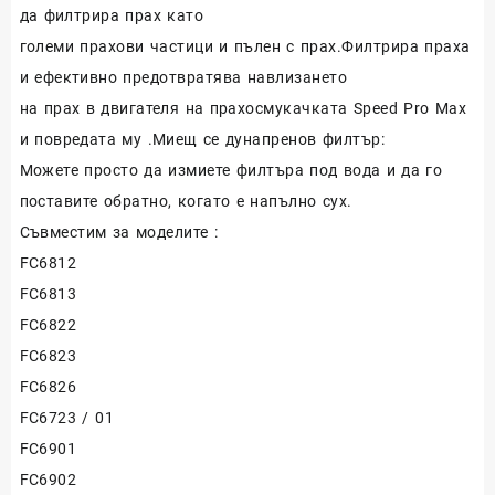
да филтрира прах като
големи прахови частици и пълен с прах.Филтрира праха
и ефективно предотвратява навлизането
на прах в двигателя на прахосмукачката Speed ​​Pro Max
и повредата му .Миещ се дунапренов филтър:
Можете просто да измиете филтъра под вода и да го
поставите обратно, когато е напълно сух.
Съвместим за моделите :
FC6812
FC6813
FC6822
FC6823
FC6826
FC6723 / 01
FC6901
FC6902