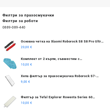
Филтри за прахосмукачки
Филтри за роботи
0889-089-440
Основна четка на Xiaomi Roborock S8 S8 Pro Ultra
S8+
20,00
€
Комплект от 2 кърпи, съвместим с
прахосмукачка Rowenta Tefal Explorer Serie 60 /
10,00
€
RG7447 / RG7455 / RG7447WH / RG7455WH
Хепа филтър за прахосмукачка Roborock S7-
серия
9,00
€
Филтър за Tefal Explorer Rowenta Series 60
RG7447 / RG7455
10,00
€