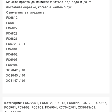
Можете просто да измиете филтъра под вода и да го
поставите обратно, когато е напълно сух.
Съвместим за моделите :
FC6812
FC6813
FC6822
FC6823
FC6826
FC6723 / 01
FC6901
FC6902
FC6903
FC6904
XC7042 / 01
XC8045 / 01
XC8147 / 01
Категории:
FC6723/1
,
FC6812
,
FC6813
,
FC6822
,
FC6823
,
FC6826
,
FC6901
,
FC6902
,
FC6903
,
FC6904
,
XC7042/01
,
XC8045/01
,
XC8147/01