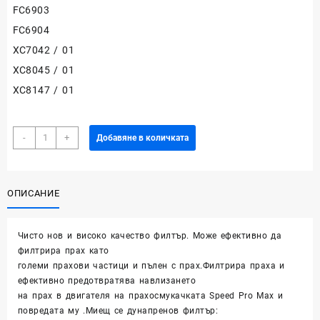
FC6903
FC6904
XC7042 / 01
XC8045 / 01
XC8147 / 01
количество
-
+
Добавяне в количката
за
Филтър
за
ОПИСАНИЕ
прахосмукачка
Philips
SpeedPro
Чисто нов и високо качество филтър. Може ефективно да
Max
филтрира прах като
Stick,
големи прахови частици и пълен с прах.Филтрира праха и
Aqua
ефективно предотвратява навлизането
на прах в двигателя на прахосмукачката Speed ​​Pro Max и
повредата му .Миещ се дунапренов филтър: